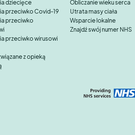
ia dziecięce
Obliczanie wieku serca
ia przeciwko Covid-19
Utrata masy ciała
ia przeciwko
Wsparcie lokalne
wi
Znajdź swój numer NHS
ia przeciwko wirusowi
związane z opieką
ą