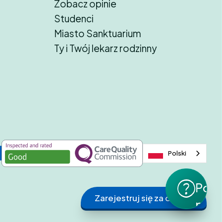
Zobacz opinie
Studenci
Miasto Sanktuarium
Ty i Twój lekarz rodzinny
Polski
Potr
Zarejestruj się za darmo
pom
z...