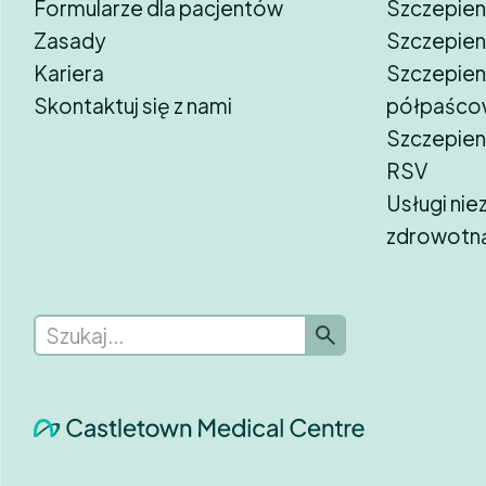
Formularze dla pacjentów
Szczepien
Zasady
Szczepien
Kariera
Szczepien
Skontaktuj się z nami
półpaśco
Szczepien
RSV
Usługi nie
zdrowotn