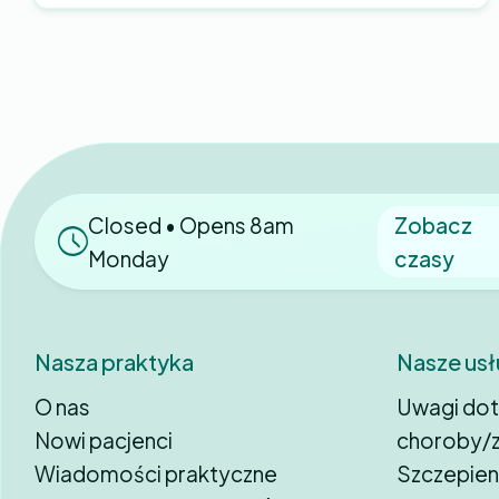
Closed • Opens 8am
Zobacz
Monday
czasy
Nasza praktyka
Nasze usł
O nas
Uwagi do
Nowi pacjenci
choroby/z
Wiadomości praktyczne
Szczepien