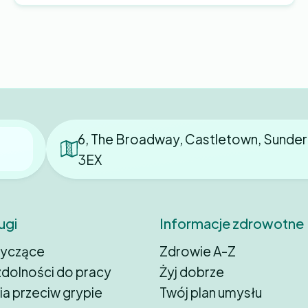
6, The Broadway, Castletown, Sunder
3EX
ugi
Informacje zdrowotne
tyczące
Zdrowie A-Z
dolności do pracy
Żyj dobrze
ia przeciw grypie
Twój plan umysłu